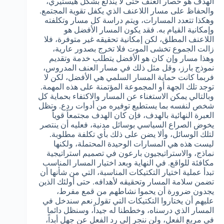
الهدف هو حصار العنف حتى لا يندلع بشكل هيستيري،
والحفاظ على مسار اللاعنف الذي يكفل تقوية المجتمع.
وهكذا تتعدد المسارات، ويتم دراسة كل مسار وتكلفته
وإمكانية القيام به. فقد يكون المسار الأفضل هو
اللاعنف المطلق، لكن إمكانية تحقيقه غير متوفرة، فلا
زالت الجموع تخشى الموت فلا تخرج بصدور عارية،
وهذا مسار وإن كان هو الأفضل يتطلب خدمة وتقديم
نموذج بارز، وقل مثل ذلك في مسار العنف المدروس،
فربما كانت حماية المسار السلمي هي الأفضل، لكن لا
توجد تلك الجهة أو المجموعة المؤتمنة على هذه المهمة.
وبالتالي يمكن الاستغناء عن المسار والاكتفاء بحماية كل
شخص لنفسه بما يستطيع توفيره من أدوات ردع. وتظل
العبرة النهائية بالهدف، فإن كان الهدف مجتمعاً قوياً
يخوض الصراع السياسي بوسائل مدنية، فعليه أن ينتصر
لتلك الوسائل، وألا يضن على ذلك بأي تكلفة مطلوبة.
ليست هذه هي المسارات الوحيدة المحتملة، ولكنها
نماذج، والاستراتيجيون بارعون في تصميم استراتيجية
مكافئة للواقع. في النهاية وبعد اختيار المسار المناسب
تبدأ عملية اختيار التكتيكات المناسبة، التي من شأنها أن
تضمن سلامة المسار وتحقيقه لأهدافه. حتى أولئك الذين
يجدون ضرورة أن يحموا نشاطهم من قمع مفرط،
عليهم أن يختاروا التكتيكات التي تقول نعم سندخل في
المسار الذي درسناه، وخططنا له جيداً، وسنظل دائما
في مربع الفعل، ولن ننجر إلى رد الفعل عن جهل أبداً،