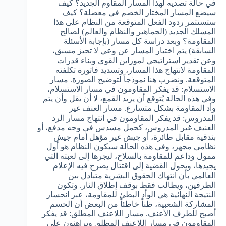
في حالة تصديه لهذا المسار المقاوم الجديد؟ كيف
سيضع المسار المختار الخصم في معضلة؟ كيف
ستستثمر ردود الفعل المتوقعة من النظام على هذا
المسلك الجديد (الجماهير والنظام والعالم) لصالح
المقاومة؟ وبعد دراسة كل مسار (بإجابة الأسئلة
السابقة) يتم اختيار المسار عن وعي لا تحيز مسبق،
وعن تقدير استراتيجي لموزاين القوى وبناء قدرات
المقاومة لانتهاج هذا المسار، وتسديد فاتورة تكلفته
المتوقعة. ونضرب هنا نموذجاً لتوضيح الصورة. مسار
الاستسلام: قد يفكر المقاومون في مسار الاستسلام،
وفي هذه الحالة يُتوقع أن يزيد القمع، لا أن يقل وأن يتم
وأد المقاومة بشكل متسارع. مسار العنف غير
المدروس: قد يفكر المقاومون في انتهاج مسار الرد
العنيف غير المدروس، كحمل مسدس في وجه مدفع، أو
بندقية مقابل طائرة، أو جيش غير مؤهل أمام جيش
نظامي مجهز، وفي هذه الحالة سيكون النظام هو أول
ممول وداعم للمقاومة بالسلاح، ليجرها إلى لعبته التي
يجيدها، ويحول القضية إلى اقتتال يصرح فيه الإعلام
العالمي بأن انتهاك الحقوق البشرية متبادل بين
الطرفين، ويطالب فقط بوقف إطلاق النار. وتكون
النتيجة النهائية هي الوأد البطئ للمقاومة، عبر انحسار
المشاركة الشعبية، ظناً خاطئاً من البعض أن الحسم
أصبح للطرف الأعنف. مسار اللاعنف المطلق: قد يفكر
المقاومون في مسار اللاعنف المطلق ويراهنون على