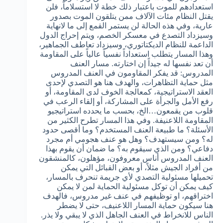
استعدادهم للموت باعتبار ذلك خطة لا استسلاماً، فلن
يقتل النظام مئات الآلاف ممن يتلقون الموت بصدور
عارية، وفي هذه الحالة لن يستمر القمع إلى ما لانهاية
وسيزداد التصدع في معسكر الخصم، ويتم إحراج الدول
الداعمة للنظام الديكتاتوري، وسيزداد تعاطف الجماهير،
وهذا المسار يتطلب استعداداً نفسياً عالياً على المقاومة
أن تعد نفسها له جيداً إن اختارته. مسار العنف
المدروس: قد يفكر المقاومون في العنف المدروس
مثل حماية التظاهرات، والهدف هنا هو التصدي لإحدى
العقد الاستراتيجية، كمعالجة الخوف لدى المقاومة، أو
رفع الأمل والجرأة على المشاركة، أو إلقاء الرعب في
قلوب من يقمعون…الخ، بحسب ما يحدده استراتيجيو
المقاومة اللاعنيفة. وفي هذا المسار تطرح الكثير من
الأسئلة؟ ما طبيعة العنف المستخدم؟ وما أقصى حدود
له؟ ومن سيستهدف؟ وهل هو عنف هجومي أم مجرد
دفاعي؟ ومن الذي سيقوم به؟ ما ضمان أن يقوم بهذا
العنف المدروس أناس معروفون، مؤهلون، كالمنشقون
من أفراد الجيش مثلاً، أو بعض القبائل التي يمكن
تحميلها مسئولية التصدي لأي جريمة تنحرف بالمسار،
كيف يمكن أن توكل مسئولية الحماية لمن لا يمكن
اختراقهم، او توظيفهم في عنف غير مدروس، فالهدف
هنا سيكون حماية المسار اللاعنيف، حتى لا يضطر
الناس للانخراط في العنف الجاهل الذي لا يبقي ولا يذر.