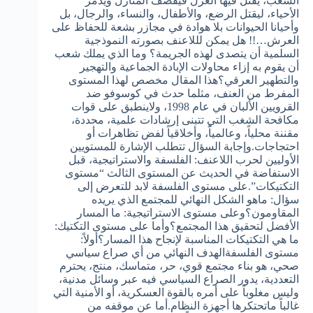
الشعب، يقتل فيها العزل فيقصف المنازل ويدمر
الأحياء، ليقتل الرضع، والأطفال، والنساء، والرجال، بل
وأحيانا الحيوانات بلا هوادة في مجازر بشعة للحفاظ على
العرش…!! هل يمكن لللاعنف بصورته النموذجية
السلمية أن يتصدى لهذه الجريمة؟ وما الذي يملك شعب
أن يقوم به إزاء محاولات الإبادة الجماعية والتهجير
والتطهير العرقي؟هذا المقال مخصص لهذا المستوى
المفرط من العنف، مثلما حدث في كوسوفو ضد
القرويين الألبان في عام 1998، ولاينطبق على قوات
مكافحة الشغب التي تتبنى إرشادات علمية، محددة،
مقننة محلياً، وعالمياً، وأخلاقياً لفض تظاهرات أو
احتجاجات.وإجابة السؤال تتطلب الإشارة للمستويين
الأوليين لحرب اللاعنف: الفلسفة والاستراتيجية، قبل
الاستفاضة في الحديث عن المستوى الثالث “مستوى
التكتيكات”.على مستوى الفلسفة لابد للتعرض إلى
سؤال: ماهو الشكل النهائي للمجتمع الذي يريده
المقاومون؟وعلى مستوى الاستراتيجية: ما المسار
الأفضل لتحقيق هذا المجتمع؟وأما على مستوى التكتيك:
ما هي التكتيكات المناسبة لإنجاح هذا المسار؟أولاً:
مستوى الفلسفةالهدف النهائي من أي صراع سياسي
صحي، هو بناء مجتمع قوي، حر، متماسك، منتج، يحترم
التعددية، يدور الصراع السياسي فيه عبر وسائل مدنية،
وليس مغلوباً على أمره بالقوة العسكرية، أو الأمنية التي
غالباً ماتحتكرها أجهزة النظام.أما عن موقفه من