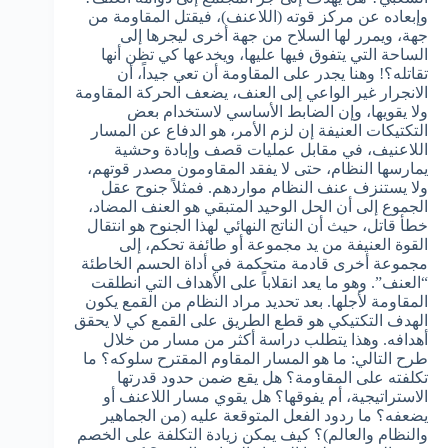
وإبعاده عن مركز قوته (اللاعنف)، فيقتل المقاومة من
جهة، ويمرر لها السلاح من جهة أخرى ليجرها إلى
الساحة التي يتفوق فيها عليها، ويخدعها كي تظن أنها
تقاتله؟! وهنا يجدر على المقاومة أن تعي جيداً، أن
الانجرار غير الواعي إلى العنف، يضعف الحركة المقاومة
ولا يقويها، وإن الضابط الأساسي لاستخدام بعض
التكتيكات العنيفة إن لزم الأمر، هو الدفاع عن المسار
اللاعنيف، في مقابل عمليات قصف وإبادة وحشية
يمارسها النظام، حتى لا يفقد المقاومون مصدر قوتهم،
ولا يستنزف عنف النظام مواردهم. فمثلاً جنوح عقل
الجموع إلى أن الحل الوحيد المتبقي هو العنف المضاد،
خطأ قاتل، حيث أن الناتج النهائي لهذا الجنوح هو انتقال
القوة العنيفة من يد مجموعة أو طائفة تحكم، إلى
مجموعة أخرى قادمة متحكمة في أداة الحسم الخاطئة
“العنف”. وهو ما يعد انقلاباً على الأهداف التي انطلقت
المقاومة لأجلها. بعد تحديد مراد النظام من القمع يكون
الهدف التكتيكي هو قطع الطريق على القمع كي لا يحقق
أهدافه. وهذا يتطلب دراسة أكثر من مسار من خلال
طرح التالي: ما هو المسار المقاوم المقترح سلوكه؟ ما
تكلفته على المقاومة؟ هل يقع ضمن حدود قدرتها
الاستراتيجية، أم يفوقها؟ هل يقوي مسار اللاعنف أو
يضعفه؟ ما ردود الفعل المتوقعة عليه (من الجماهير
والنظام والعالم)؟ كيف يمكن زيادة التكلفة على الخصم