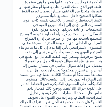
الحكومة فهو ليس معتمداً عليها بقدر ما هي معتمدة
عليه، فهو الذي يملك القدرة على دعمها أو معارضتها أو
تغييرها، متخذاً من اللاعنف مساراً لضمان توزيع القوة
بشكلها الصحيح داخل المجتمع.ثانياً: مستوى
الاستراتيجيةيطرح المسار اللاعنيف نفسه كأحد أقوى
المسارت التي تؤدي إلى إعادة توزيع القوة في
المجتمعات، وإعادة تعريفها، وتحديد موقع القوة
العسكرية من المجتمع كوسيلة لحماية حدوده، لا يسمح
المجتمع باستخدامها من أي طرف في إدارة الصراع
السياسي الداخلي، ذي الطبيعة المدنية الصرفة.وعلى
المستوى الاستراتيجي تأتي القاعدة: إن كل ما يدعم بناء
المجتمع القوي يصبح صحيحاً، وكل مايؤدي إلى ضعفه
يصبح مرفوضاً. وينبغي فهم كيفية التعامل مع القمع في
هذا السياق. فإجابة سؤال كيفية التعامل مع القمع لا
تنفصل عن إجابة سؤال أساسي في مسار التغيير: إلى
أين نريد أن نصل بالمجتمع؟ يجب أن نحدد، هل نريد
مجتمعاً متماسكاً أم مفتتاً؟ الكلمة العليا فيه لمن يستند
إلى السلاح أم لمن ينحاز إلى الشعب؟ثالثاً: مستوى
التكتيكأما على المستوى التكتيكي، فمع الحفاظ الدائم
على تقوية حراك اللاعنف، ووضع ذلك كمعيار دائم
تقاس عليه صحة المسارات التكتيكية، يتم تحليل
استراتيجية النظام، ومراده من القمع؟ هل تخويف
الناس؟ هل حصد المجموعة الجريئة واستنزاف الحراك
الشعبي؟ هل يهدف إلى جر المجتمع إلى دوامة العنف؟