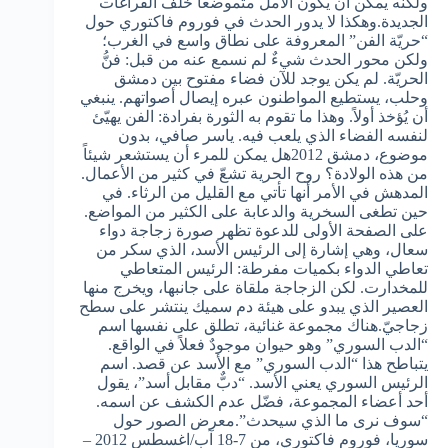
ولكنه يمكن أن يكون الأمل متموضعاً خلف الفراغات
الجديدة.وهكذا لا يدور الحدث في فوروم فاكتوري حول
“حريّة الفن” المعروفة على نطاق واسع في الغرب؛
ولكن محور الحدث شيءٌ لم نسمع عنه من قبل: فنُّ
الحريّة. لم يكن يوجد للآن فضاء مفتوح بين دمشق
وحلب، يستطيع المواطنون عبره إيصال أصواتهم. ينبغي
أن يُؤخذ أولاً. وهذا ما تقوم به الثورة بفرادة: الفن يهيّئ
لنفسه الفضاء الذي يلعب فيه. ياسر صافي، بدون
موضوع، دمشق 2012هل يمكن للمرء أن يستشعر شيئاً
من هذه الولادة؟ روح الحرية تشعّ في كثير من الأعمال.
المدهش في الأمر أنها تأتي مع القليل من الرثاء. في
حين تطغى السخرية والدعابة على الكثير من المواضع.
على الصفحة الأولى للدعوة تظهر صورة زجاجة دواء
سعال، وهي إشارة إلى الرئيس الأسد، الذي سكر من
تعاطي الدواء بكميات مفرطة: الرئيس المتعاطي
للمخدارت. لكن الزجاجة ملقاة على جانبها، ويخرج منها
العصير الذي يبدو على هيئة دم سميك ينتشر على سطح
زجاجيّ.هناك مجموعة غنائية، تطلق على نفسها اسم
“الدب السوري” وهو حيوان موجودٌ فعلاً في الواقع.
يتباطح هذا “الدب السوري” مع الأسد عن قصد. اسم
الرئيس السوري يعني الأسد. “دبٌّ مقابل أسد”، يقول
أحد أعضاء المجموعة، فضّل عدم الكشف عن اسمه.
“سوف نرى ما الذي سيحدث”.معرض الصور حول
سوريا، فوروم فاكتوري، من 7-18 آب/اغسطس 2012 –