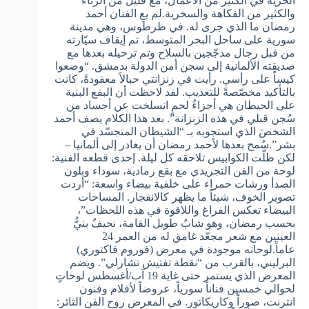
الحريّة في الكثير من الأعمال، مع قليل من الرثاء
والكثير من الفكاهة والسخرية.لم يعِ الفنان أحمد
رمضان ما الذي جرى له. في طرطوس، وهي مدينة
سورية على ساحل البحر المتوسط، تم إيقاف سيّارته
من قبل رجال مدجّجين بالسلاح وتم ترحيله بعدها مع
صديقته الألمانية إلى سجن أمن الدولة بدمشق. “وضعوا
كيساً على رأسي. رأيت في زنزانتي حبالاً معقودةً، كانت
بالتأكيد مخصّصةً للتعذيب. لقد لاحظت أن البقع البنية
على الحيطان هي أجزاءُ لحمٍ انسلخت عن أجساد من
سُجن قبلي في هذه الزنزانة”. بعد هذا الكلام يصف أحمد
الشخصَ الذي استجوبه بـ “الشيطان المتجسّد في
بشر”.سُمح بعدها لأحمد رمضان أن يغادر إلى ألمانيا –
لكن ظلّت الكوابيس تلاحقه كل ليلة. إحدى قطعه الفنية:
لوحة من الفن التجريدي مع بقع رمادية، سوداء وبلون
الصدأ ورشات حمراء على خلفية بيضاء واسعة: “أردت
تصوير الخوف، شيئاً ما يظهر كالانفجار. المساحات
البيضاء تعكس الفراغ واللاقوة في هذه اللحظات”،
بحسب رمضان، وهو شابٌ طويل القامة، نحيفٌ بنيُّ
العينين مع شعر مجعّد غامق له من العمر 24
عاماً.لوحاته موجودة في معرض (فوروم فاكتوري)
البرليني، بالقرب من “نقطة تفتيش تشارلي”. ويضم
المعرض الذي يستمر حتى غاية 19 آب/أغسطس لوحاتٍ
لحوالي خمسين فناناً سورياً، عروضاً لأفلام وفنون
انترنت، صوراً وكاريكاتور. في المعرض روح الفن الثائر: