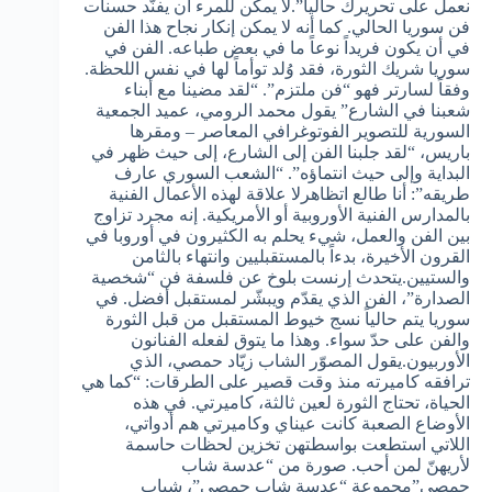
نعمل على تحريرك حالياً”.لا يمكن للمرء أن يفنّد حسنات
فن سوريا الحالي. كما أنه لا يمكن إنكار نجاح هذا الفن
في أن يكون فريداً نوعاً ما في بعض طباعه. الفن في
سوريا شريك الثورة، فقد وُلد توأماً لها في نفس اللحظة.
وفقاً لسارتر فهو “فن ملتزم”. “لقد مضينا مع أبناء
شعبنا في الشارع” يقول محمد الرومي، عميد الجمعية
السورية للتصوير الفوتوغرافي المعاصر – ومقرها
باريس، “لقد جلبنا الفن إلى الشارع، إلى حيث ظهر في
البداية وإلى حيث انتماؤه”. “الشعب السوري عارف
طريقه”: أنا طالع اتظاهرلا علاقة لهذه الأعمال الفنية
بالمدارس الفنية الأوروبية أو الأمريكية. إنه مجرد تزاوج
بين الفن والعمل، شيء يحلم به الكثيرون في أوروبا في
القرون الأخيرة، بدءاً بالمستقبليين وانتهاء بالثامن
والستيين.يتحدث إرنست بلوخ عن فلسفة فن “شخصية
الصدارة”، الفن الذي يقدّم ويبشّر لمستقبل أفضل. في
سوريا يتم حالياً نسج خيوط المستقبل من قبل الثورة
والفن على حدّ سواء. وهذا ما يتوق لفعله الفنانون
الأوربيون.يقول المصوّر الشاب زيّاد حمصي، الذي
ترافقه كاميرته منذ وقت قصير على الطرقات: “كما هي
الحياة، تحتاج الثورة لعين ثالثة، كاميرتي. في هذه
الأوضاع الصعبة كانت عيناي وكاميرتي هم أدواتي،
اللاتي استطعت بواسطتهن تخزين لحظات حاسمة
لأريهنّ لمن أحب. صورة من “عدسة شاب
حمصي”مجموعة “عدسة شاب حمصي”، شباب