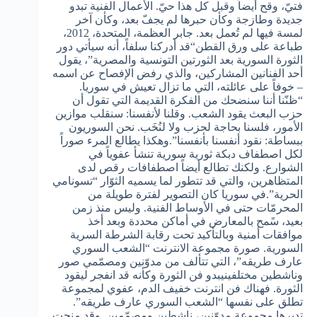
فتيّ، وقح أيضاً وقبل كل هذا حيّ. الأعمال الفنية تبدو
جديدة وطازجة وكأن حبرها لم يجفّ بعد، وكأن آخر
لمسة فيها لم تُعمل بعد. جابر العظمة، المتحدة، 2012،
طباعة على ورق القطن“قد أدركنا سلفاً، أنه سيأتي دور
الثورة السورية بعد الثورتين التونسية والمصرية”، يقول
أحد الفنانين المشاركين، والذي رفض الإفصاح عن اسمه
– خوفاً على عائلته، التي ما تزال تعيش في سوريا.
“ظنّنا أننا سنضحك من الفكرة القديمة التي تقول أن
حزب البعث يقود الشعب. وقلنا لأنفسنا: سنقلب موازين
الأمور، فلسنا بحاجة لحزب ولا لنُخَب. نحن السوريون
ببساطة: نقود أنفسنا بأنفسنا”.وهكذا يطالع المرء صوراً
لكل اصطفاف دبكة ثورية سورية تنشأ عفوياً في
الشوارع. ولكنك تطالع أيضاً اصطفافات رقص لدى
المتظاهرين، والتي قد تتطور لما يسميه الثوّار “تسونامي
الحرية”.في سوريا كان التصوير لفترة طويلة من
المحرمّات حتى في الأوساط الفنية. وليس منذ زمن
بعيد، سًمح بالمعارض في أماكن محددة وبعد أخذ
موافقات أمنية وبالتأكيد تحت رقابة الشرطة السرية
السورية. صورة مجموعة الانترنت “الشعب السوري
عارف طريقه”، التي تتألف من مدوّنين ومصمّمي صور
وناشطين مختلفينيبدو فن الثورة وكأنه قد انفجر ليقود
الثورة. فهناك فن انترنت خفيف الدم، عفوي لمجموعة
تطلق على نفسها “الشعب السوري عارف طريقه”.
تديرها مجموعة مدوّنين، ناشطين ومصمّمين. وقد منحت