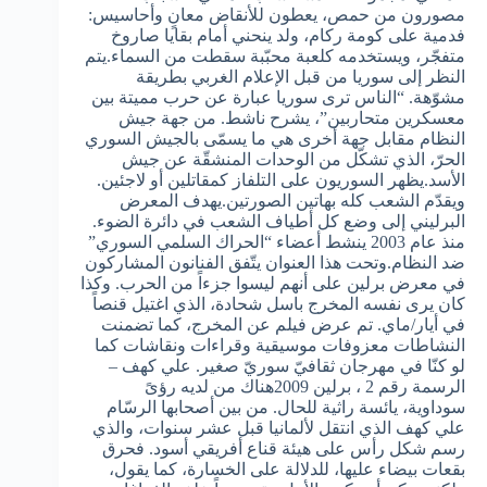
مصورون من حمص، يعطون للأنقاض معانٍ وأحاسيس:
فدمية على كومة ركام، ولد ينحني أمام بقايا صاروخ
متفجّر، ويستخدمه كلعبة محبّبة سقطت من السماء.يتم
النظر إلى سوريا من قبل الإعلام الغربي بطريقة
مشوّهة. “الناس ترى سوريا عبارة عن حرب مميتة بين
معسكرين متحاربين”، يشرح ناشط. من جهة جيش
النظام مقابل جهة أخرى هي ما يسمّى بالجيش السوري
الحرّ، الذي تشكّل من الوحدات المنشقّة عن جيش
الأسد.يظهر السوريون على التلفاز كمقاتلين أو لاجئين.
ويقدّم الشعب كله بهاتين الصورتين.يهدف المعرض
البرليني إلى وضع كل أطياف الشعب في دائرة الضوء.
منذ عام 2003 ينشط أعضاء “الحراك السلمي السوري”
ضد النظام.وتحت هذا العنوان يتّفق الفنانون المشاركون
في معرض برلين على أنهم ليسوا جزءاً من الحرب. وكذا
كان يرى نفسه المخرج باسل شحادة، الذي اغتيل قنصاً
في أيار/ماي. تم عرض فيلم عن المخرج، كما تضمنت
النشاطات معزوفات موسيقية وقراءات ونقاشات كما
لو كنّا في مهرجان ثقافيّ سوريّ صغير. علي كهف –
الرسمة رقم 2 ، برلين 2009هناك من لديه رؤىً
سوداوية، يائسة راثية للحال. من بين أصحابها الرسّام
علي كهف الذي انتقل لألمانيا قبل عشر سنوات، والذي
رسم شكل رأس على هيئة قناع أفريقي أسود. فحرق
بقعات بيضاء عليها، للدلالة على الخسارة، كما يقول،