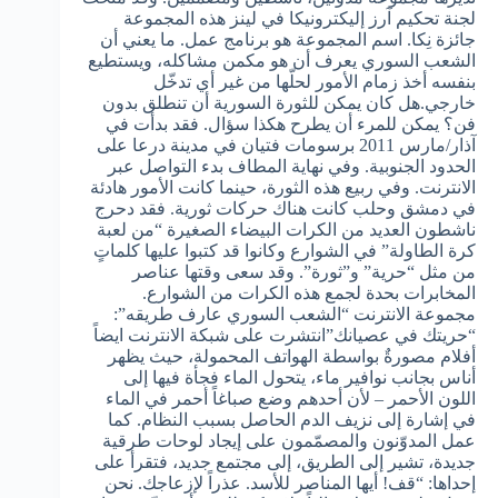
لجنة تحكيم آرز إليكترونيكا في لينز هذه المجموعة
جائزة نِكا. اسم المجموعة هو برنامج عمل. ما يعني أن
الشعب السوري يعرف أن هو مكمن مشاكله، ويستطيع
بنفسه أخذ زمام الأمور لحلّها من غير أي تدخّل
خارجي.هل كان يمكن للثورة السورية أن تنطلق بدون
فن؟ يمكن للمرء أن يطرح هكذا سؤال. فقد بدأت في
آذار/مارس 2011 برسومات فتيان في مدينة درعا على
الحدود الجنوبية. وفي نهاية المطاف بدء التواصل عبر
الانترنت. وفي ربيع هذه الثورة، حينما كانت الأمور هادئة
في دمشق وحلب كانت هناك حركات ثورية. فقد دحرج
ناشطون العديد من الكرات البيضاء الصغيرة “من لعبة
كرة الطاولة” في الشوارع وكانوا قد كتبوا عليها كلماتٍ
من مثل “حرية” و”ثورة”. وقد سعى وقتها عناصر
المخابرات بحدة لجمع هذه الكرات من الشوارع.
مجموعة الانترنت “الشعب السوري عارف طريقه”:
“حريتك في عصيانك”انتشرت على شبكة الانترنت ايضاً
أفلام مصورةٌ بواسطة الهواتف المحمولة، حيث يظهر
أناس بجانب نوافير ماء، يتحول الماء فجأة فيها إلى
اللون الأحمر – لأن أحدهم وضع صباغاً أحمر في الماء
في إشارة إلى نزيف الدم الحاصل بسبب النظام. كما
عمل المدوّنون والمصمّمون على إيجاد لوحات طرقية
جديدة، تشير إلى الطريق، إلى مجتمع جديد، فتقرأ على
إحداها: “قف! أيها المناصر للأسد. عذراً لإزعاجك. نحن