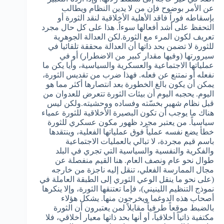
عن الأمر بوضوح فإن من لا يدين النظام ويطالب
بإسقاطه فوراً فاقد الأهلية الأخلاقية لنقد الثورة أو
التحفظ على أشد أفعالها سوءاً. هذا على كل حال مجرد
تعريف لكون المرء مع الثورة.لكن العدالة الجوهرية
للثورة لا تضمن بحد ذاتها أن العدالة محققة تلقائياً في
سيرورتها (وفيها مقدار كبير من الاضطرار) أو في
عملياتها الاجتماعية والعسكرية والسياسية، وأيا يكن ما
نفعله أو نمتنع عن فعله. فهذا ضرب من تقديس الثورة،
يمكن أن يكون بالغ الخطورة بعد انتصارها أكثر مما هو
اليوم. يحجبه اليوم أن بيئات الثورة تتعرض للعدوان من
قبل نظام شهير بخسّته وفساده ووحشيته.ولكن ليس
هناك ما يوجب أن تكون البصيرة الأخلاقية للثورة عمياء
سياسياً. من يعتبر مجرد ظهور مكون عسكري للثورة
خطأ يضع نفسه عملياً فوق عملياتها الفعلية، وينتقدها
باسم قيم مجردة، لا تبالي بالعمليات الاجتماعية
والفكرية والنفسية والسياسية التي تجري في البلد
طوال نحو عام ونصف العام. هنا القيم منفصلة عن
مجال الممارسة الفعلي، تنقل إليه ناجزة من خارجه
(على نحو ما ينقل الوعي الثوري إلى الطبقة العاملة في
نموذج التنظيم اللينيني)، فإما تعتنقها الثورة، وإلا ينكرها
أصحاب هذه الدوغما ويخرجون منها. يشكل هؤلاء
بالضبط موقعاً طرفياً مقابلاً لمن يعتبرون أن الثورة
مكتفية ذاتياً أخلاقياً، أو أنها بحد ذاتها معيار أخلاقي، فلا