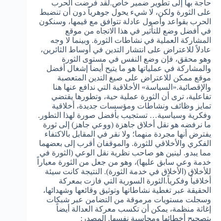
حاجة بها إلى تطوير ضمير خاص.لقد فرضت الحرب
على الثورة ولكن، لا شيء يحول جوهرياً دون أن تنضبط
الحرب بقواعد وأصول عادلة تتوافق مع قيمها، وسنكون
في أفضل وضع للتأثير في هذا الاتجاه من موقع
المشاركة العملية في نشاطات الثورة. وبينما لا وجه
عادلاً للاعتراض على انتشار التدين في أوساط الثائرين،
وهو محقق، فإن وضع النفس في مستوى الثورة
والمشاركة في عملياتها هو ما يتيح أيضاً إشغال أفضل
موقع ممكن للاعتراض على صيغ التدين المتعصبة
والإقصائية.«السياسة» الأخلاقية التي ندافع عنها هنا
تفاعلية، ترى أن الثورة عملية حية، وتطورها يقتضي
تمايز وظائف ونشاطات ومؤسسات جديدة، أخلاقية
وفكرية وسياسية… تستجيب بأفضل صورة لهذا التطور.
ما نرفضه هو نقل أخلاق جاهزة (ووعي جاهز) إلى ثورة
يفترض أنها مجردة منهما؛ ولا نقر في المقابل بالاكتفاء
الفكري والأخلاقي للثورة. والموقفان أقرب إلى بعضهما
مما يبدو. لينين هو صاحب نظرية نقل الوعي (الثورة في
خدمة وعي سابق عليها)، وهو من جعل من الثورة معياراً
للأخلاق (الأخلاق في خدمة الثورة). النتيجة كانت سيئة
أخلاقياً وفكرياً.الثورة السورية التي فازت بمعركة
الحقيقة عبر تغطية نشاطاتها وتوثيق وقائعها وشهدائها،
وسجلت مستويات مرموقة من التضامن عبر شبكات
إغاثة منظمة، يمكن أن تكسب معركة العدالة أيضاً
بتصحيح أخطائها ومحاسبة نفسها. المصدر: