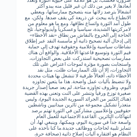
ضرورياً فحسب، بل هو علامة على حيوية الثورة وتعدد
أبعادها. لا يغير من ذلك أن غير قليل منه يبدو أكثر
انشغالاً بترصد زلاتها منه بتصحيح ممارساتها، ويعطي
الانطباع بأنه يبحث عن ذريعة كي يقف ضدها. ولكن، مع
طول أمد الثورة واتساع نطاقها، ومع ما هو معلوم من
لامركزيتها الشديدة، سياسياً وعسكرياً وأيديولوجياً، تلح
الحاجة إلى الخروج بالنقاش من نطاق «نقد الأخطاء»
إلى إدخال آلية تصحيح ذاتية أو مأسسة النقد عبر إطلاق
نشاطات سياسية وإعلامية وحقوقية تهدف إلى حماية
قيم الثورة وتوسيع قاعدتها الأخلاقية. والواقع أن هناك
ممارسات تصحيحية استدركت على بعض التجاوزات،
واستجابت بصورة مؤثرة لموجات اعتراض على تلك
التجاوزات، إلا أن تلك الممارسات ظلت، مثل نقد
الأخطاء ذاته، أفعالاً ظرفية لا تنشغل بها هيئات محددة
ولا تنضبط بآليات عمل واضحة. هذا ما يتعين تجاوزه
اليوم، وظروف تجاوزه متاحة. لم يعد صعباً إصدار جريدة
صغيرة توزع ورقياً وتنشر على النت وتعنى بهذه القضية
(هناك الكثير من الجرائد السورية الجديدة اليوم)، وليس
متعذراً تشكيل مجموعة من ثائرين ميدانيين وناشطين
حقوقيين وإعلاميين مشاركين في الثورة تهتم برصد
انتهاكات الثائرين. القاعدة الاجتماعية للعمل العام
واسعة جداً في سورية اليوم، ويمكنها، وينبغي لها، أن
تتمايز تلبية لحاجات ووظائف جديدة.ما كنا نأخذه على
النظام هو افتقاره آليات إصلاح ذاتية (صحافة حرة،