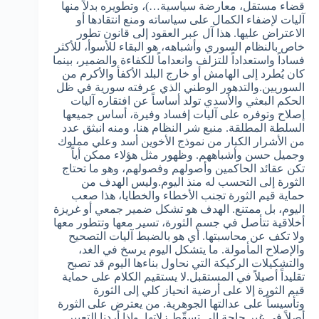
قضاء مستقل، معارضة سياسية…)، وتطويره بدلاً منها
آليات لإضفاء الكمال على سياساته ومنع انتقادها أو
الاعتراض عليها. هذا آل عبر العقود إلى قانون تطور
خاص بالنظام السوري وأشباهه، هو البقاء للأسوأ، للأكثر
فساداً واستعداداً للتزلف وانعداماً للكفاءة والضمير، بينما
كان يُطرد إلى الهامش أو خارج البلد الأكفأ والأكرم من
السوريين.والتدهور الوطني الذي عرفته سورية في ظل
الحكم البعثي والأسدي تولد أساساً عن افتقاره آليات
إصلاح وتوفره على آليات إفساد وفيرة، أساس جميعها
السلطة المطلقة. منبع شر النظام هنا، ومنه انبثق عدد
من الأشرار الكبار من نموذج الأخوين أسد وعلي مملوك
وجميل حسن وأشباههم. وظهور مثل هؤلاء ممكن أياً
تكن عقائد الحاكمين وأصولهم وفصولهم، وهو ما تحتاج
الثورة إلى التحسب له منذ اليوم.وليس الهدف من
حماية قيم الثورة تجنب الأخطاء والخطايا، هذا صعب
اليوم، بل ممتنع. الهدف هو تشكل ضمير جمعي أو غريزة
أخلاقية تتأصل في جسم الثورة، تسير معها وتتطور معها
ولا تكف عن محاسبتها. أي هو بالضبط آليات التصحيح
والإصلاح المأمولة. ما يتشكل اليوم يرسخ في الغد،
والتشكيلات الركيكة التي نحاول بناءها اليوم قد تصبح
تقليداً أصيلاً في المستقبل.لا يستقيم الكلام على حماية
قيم الثورة إلا على أرضية انحياز كلي إلى الثورة
وتأسيساً على عدالتها الجوهرية. من يعترض على الثورة
أصلاً في غير حاجة إلى تسقّط زلاتها. وإذا أردنا التعبير