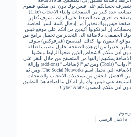
الرابط باضافة تطبيق إلى المتصفح. هذه الاضافة
تتصرف بحسابكم على فيس بوك دون اذن منكم، فيقوم
بمتابعة عدد كبير من الصفحات وابداء الاعجاب (Like)
بصفحات اخرى.عند الضغط على الرابط، سوف تُظهر
صفحة فيس بوك تحذيراً من إدخال كلمة السر الخاصة
بحسابكم إن لم تكونوا أكيدين من أنكم على موقع فيس
بوك الحقيقي، بالاضافة الى التحذير من تحميل برامج من
مواقع لا تثقون بها. كذلك المتصفح (فيرفوكس) سوف
يظهر تحذيراً من أن هذه الصفحة تحاول تنصيب اضافة
دون اذن منكم.الاشخاص الذين فتحوا الرابط ونصّبوا
الاضافة يمكنهم ازالتها من المتصفح من خلال النقر على
“أدوات” (Tools) ومن ثم “الإضافات” (add-ons) وإزالة
الاضافة التي تحمل اسم The Social Networks. ومن ثم
من الافضل التحقق من تسجيلات الاعجاب والصفحات
المتابعة على فيس بوك وازالة كل ما اضافه هذا التطبيق
دون اذن منكم.المصدر: Cyber Arabs
وسوم
#
الامان الرقمي