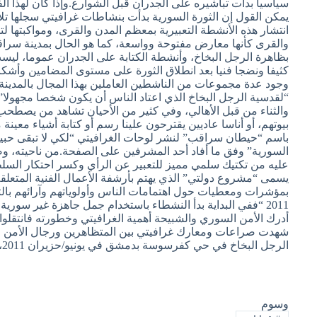
سياسيا بدأت تباشيره على الجدران قبل الشوارع.وإذا كان لهذا ا
يمكن القول إن الثورة السورية بدأت بنشاطات غرافيتي سجلها تل
انتشار هذه الأنشطة التعبيرية بمعظم المدن والقرى، ومواكبتها ل
والقرى كأنها معارض مفتوحة وواسعة، كما هو الحال بمدينة سرا
بظاهرة الرجل البخاخ، وأنشطة الكتابة على الجدران عموما، ليست
كثيفا ونضجا فنيا بعد انطلاق الثورة على مستوى المضامين وأشكا
وجود عدة مجموعات من الناشطين العاملين بهذا المجال بالمدينة
“لقدسية الرجل البخاخ الذي اعتاد الناس أن يكون شخصا مجهولا”. و
والثناء من قبل الأهالي، وفي كثير من الأحيان تشاهد من يصطحب 
بيوتهم، أو أناسا عاديين يقترحون علينا رسم أو كتابة أشياء م
باسم “حيطان سراقب” لنشر لوحات الغرافيتي “لكي لا تبقى حبيسة
السورية” وفق ما أفاد أحد المشرفين على الصفحة.من ناحيته، وص
عليه من تكتيك سلمي مميز للتعبير عن الرأي وكسر احتكار السل
يسمى “مشروع دولتي” الذي يهتم بأرشفة الأعمال الفنية المتعلقة ب
بمؤشرات ومعطيات حول اهتمامات الناس وأولوياتهم وآرائهم بالت
2011 “ففي البداية بدأ النشطاء باستخدام جمل جاهزة غير سور
أدرك الأمن السوري والشبيحة أهمية الغرافيتي وخطورته فانتقلو
شهدت صراعات ومعارك غرافيتي بين المتظاهرين ورجال الأمن و
الرجل البخاخ في حي كفرسوسة بدمشق في يونيو/حزيران 2011، ومنذ ذلك التاريخ أصبح الغرافيتي يشكل تهديدا للحياة، كالتظاهر” وفق ما قال حايد. المصدر: الجزيرة نت
وسوم