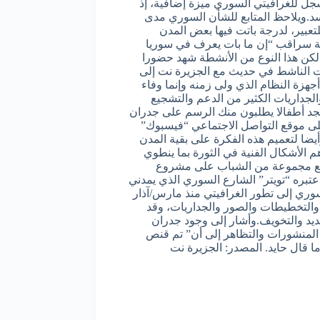
سجل للغرافيتي السوري ميزة إضافية، إذ
سد.ويلاحظ المتابع للشأن السوري مدى
تعبير، لدرجة باتت فيها بعض المدن
نة سراقب “إن ما بات يعرف في سوريا
 لكن هذا النوع من الأنشطة شهد حضورا
لفت الناشط في حديث مع الجزيرة نت إلى
هزة النظام الذي ولى زمنه وإنما وفاء
والجداريات الكثير من الدعم والتشجيع
 تجد أطفالا يطلبون منك الرسم على جدران
على موقع التواصل الاجتماعي “فيسبوك”
ضا لتعميم هذه الفكرة على بقية المدن
الأشكال الفنية في الثورة بما ينطوي
ل مع مجموعة من الشباب على مشروع
اعتبره “تويتر” الشارع السوري الذي يمدني
وري إلى تطور الغرافيتي منذ مارس/آذار
ت والتخطيطات والصور والجداريات، وقد
ديد والتخويف.وأشار إلى وجود جدران
لمنشورات والتظاهر إلى أن” تم قنص