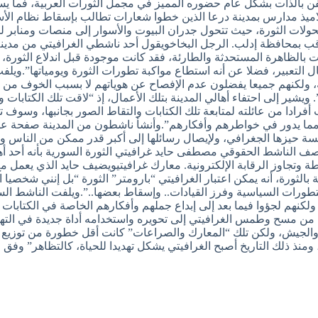
لفن بالذات بشكل عام حضوره المميز في مجمل الثورات العربية، فما ي
اميذ مدارس بمدينة درعا الذين خطوا شعارات تطالب بإسقاط نظام الأ
تحولات الثورة، حيث تتحول جدران البيوت والأسوار إلى منصات ومنابر لل
قب بمحافظة إدلب. الرجل البخاخويقول أحد ناشطي الغرافيتي من مدي
 بالظاهرة المستحدثة والطارئة، فقد كانت موجودة قبل اندلاع الثورة،
ل التعبير، فضلا عن أنه استطاع مواكبة تطورات الثورة ويومياتها”.وي
، ولكنهم جميعا يفضلون عدم الإفصاح عن هوياتهم لا بسبب الخوف من أج
يشير إلى احتفاء أهالي المدينة بتلك الأعمال، إذ “لاقت تلك الكتابات 
أفرادا من عائلته لمتابعة تلك الكتابات والتقاط الصور بجانبها، وسوف
عينة مما يدور في خواطرهم وأفكارهم”.وأنشأ ناشطون من المدينة صفحة 
 حيزها الجغرافي، ولإيصال رسائلها إلى أكبر قدر ممكن من الناس وأي
ف الناشط الحقوقي مصطفى حايد غرافيتي الثورة السورية بأنه أحد أهم 
طة وتجاوز الرقابة الإلكترونية. معارك غرافيتيويضيف حايد الذي يعم
الثورة، أنه يمكن اعتبار الغرافيتي “بارومتر” الثورة “بل إنني شخصيا 
طورات السياسية وفرز القيادات.. وإسقاط بعضها..”.ويلفت الناشط الس
ية ولكنهم لجؤوا فيما بعد إلى إبداع جملهم وأفكارهم الخاصة في الكتابا
ا من مسح وطمس الغرافيتي إلى تحويره واستخدامه أداة جديدة في الته
الجيش، ولكن تلك “المعارك والصراعات” كانت أقل خطورة من توزيع ا