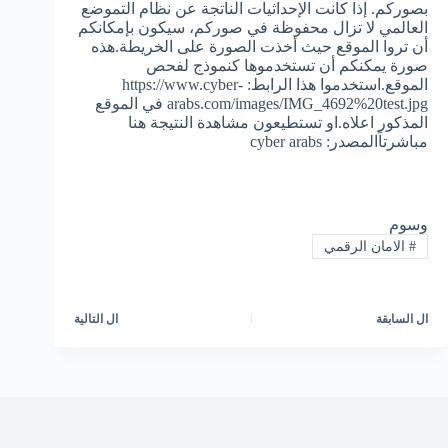
بصوركم. إذا كانت الإحداثيات الناتجة عن نظام التموضع
العالمي لا تزال محفوظة في صوركم، سيكون بإمكانكم
أن تروا الموقع حيث أخذت الصورة على الخريطة.هذه
صورة يمكنكم أن تستخدموها كنموذج لفحص
الموقع.استخدموا هذا الرابط: https://www.cyber-
arabs.com/images/IMG_4692%20test.jpg في الموقع
المذكور اعلاه.او تستطيعون مشاهدة النتيجة هنا
مباشرتاًالمصدر: cyber arabs
وسوم
#
الامان الرقمي
ال
السابقة
ال
التالية