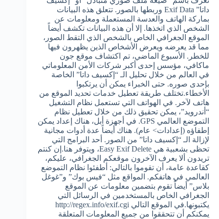
تعرف باسم “صيغة ملف صوري متبادل” أو “إكسيف
داتا” Exif Data وربطها بالصور. تتعلق هذه البيانات
بماركة الهاتف والعدسة المستعملة ومعلومات عن
الشخص الذي اتخذها. إلا أن هذه البيانات تكشف أيضاً
الموقع الجغرافي الخاص بالشخص الذي التقط الصور،
مما قد يعرضه ويعرض الأشخاص الذين يظهرون فيها
للخطر. الأسبوع الماضي، تم اكتشاف موقع جون
ماكافي، مؤسس إحدى أكبر شركات الأمن المعلوماتي
في العالم من خلال تحليل الـ “إكسيف داتا” الخاصة
بإحدى صوره. حتى الخبراء يمكن أن يرتكبوا
الأخطاء.تختلف طريقة تعطيل خدمات تحديد الموقع من
هاتف لآخر. في الهواتف التي تستعمل نظام التشغيل
“أندرويد”، يمكن تحقيق ذلك من خلال تعطيل نظام
التموضع العالمي GPS. في أجهزة أبل، هناك إعداد يمكن
إطفاؤه (إعدادات> عام). هناك أيضاً عدة أدوات مجانية
لإزالة الـ “إكسيف داتا” من الصور. أحد البرامج التي
تحظى بشعبية هي Easy Exif Delete، ويتوفر هنا.إن كنتم
تريدون ألا يعرف الآخرون موقعكم الجغرافي، عليكم،
كقاعدة عامة، أن تقوموا بالتالي: أطفئوا نظام التموضع
العالمي في هاتفكم. المواقع مثل “فيس بوك” و”غوغل
بلاس” أيضاً تقوم بتضمين معلومات عن الموقع
الجغرافي الخاص بالمستخدمين في الرسائل التي
يكتبونها.في الموقع التالي http://regex.info/exif.cgi
يمكنكم أن تتحققوا من جميع المعلومات المتعلقة