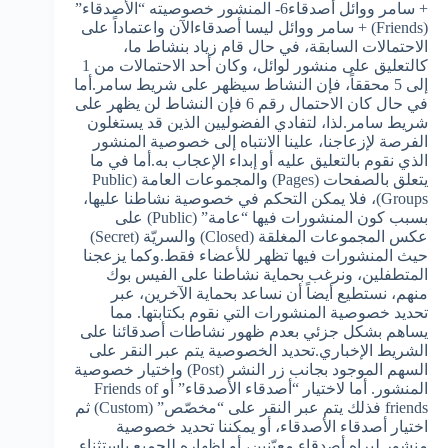
+ سامر ووائل أصدقاء6- المنشور خصوصيته “الأصدقاء”
(Friends) + سامر ووائل ليسا أصدقاءالآن واعتماداً على
الاحتمالات السابقة، في حال قام زياد بنشاط ما،
كالتعليق على منشور لوائل، وكان أحد الاحتمالات من 1
إلى 5 محققاً، فإن النشاط سيظهر على شريط سامر.أما
في حال كان الاحتمال رقم 6 فإن النشاط لن يظهر على
شريط سامر.لذا، لتفادي الفضوليين الذين قد يستغلون
الفرصة لإزعاجنا، علينا الانتباه إلى خصوصية المنشور
الذي نقوم بالتعليق عليه أو إبداء الإعجاب به.أما في ما
يتعلق بالصفحات (Pages) والمجموعات العامة (Public
Groups)، فلا يمكن التحكم في خصوصية نشاطنا عليها،
بسبب كون المنشورات فيها “عامة” (Public) على
عكس المجموعات المغلقة (Closed) والسريّة (Secret)
حيث المنشورات فيها تظهر للأعضاء فقط.وكما يزعجنا
المتطفلين، ونرغب بحماية نشاطنا على الفيس بوك
منهم، نستطيع أيضاً أن نساعد بحماية الآخرين، عبر
تحديد خصوصية المنشورات التي نقوم بكتابتها. مما
يساهم بشكل جزئي بعدم ظهور نشاطات أصدقائنا على
الشريط الإخباري.تحديد الخصوصية يتم عبر النقر على
السهم الموجود بجانب زر النشر (Post) واختيار خصوصية
المنشور. أما لاختيار “أصدقاء الأصدقاء” أو Friends of
friends فذلك يتم عبر النقر على “مخصّص” (Custom) ثم
اختيار أصدقاء الأصدقاء، أو يمكننا تحديد خصوصية
منشور ليراه أصدقاء معيّنين، أو إظهاره للجميع باستثناء