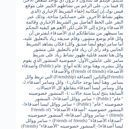
لديكم، فإنكم قد تكادون لا ترون أي تواجد للبعض الآخر،
إلا فيما ندر، على الرغم من نشاطهم الكبير على موقع
فيس بوك.إن إمكانية إخفاء الشريط الإخباري (الذي
يظهر نشاط الآخرين على حسابكم) متاحة، وذلك عبر
النقر على الخط الفاصل بين الشريط الإخباري وقائمة
الأصدقاء وجرّه إلى الأعلى.لكن الأهم هو كيفية التحكم
بما سيظهر من نشاطاتكم لدى الأصدقاء.لنفترض أن
وائل قام بوضع منشور، وقام صديقه زياد بالتعليق عليه،
أما سامر (وهو أيضاً صديق وائل) فكان يشاهد الشريط
الجانبي وقد رأى أن زياد قام بالتعليق على منشور
وائل.هنا تعتمد قابلية ظهور نشاط زياد على شريط
سامر على عاملين:الأول: خصوصية المنشور الذي يقوم
وائل بنشره، وهنا يوجد ثلاثة أنواع: عام (Public) وأصدقاء
الأصدقاء (Friends of friends) والأصدقاء
(Friends)والثاني: الصداقة (Friendship) التي تربط وائل
بسامر. وهنا أيضاً يوجد حالتان:1- وائل وسامر أصدقاء.2-
وائل وسامر ليسا أصدقاء.بتقاطع كل الاحتمالات
السابقة ينتج لدينا ستة حالات :1- المنشور خصوصيته
“عام” (Public) + سامر ووائل أصدقاء2- المنشور
خصوصيته “عام” (Public) + سامر ووائل ليسا أصدقاء3-
المنشور خصوصيته “أصدقاء الأصدقاء” (Friends of
friends) + سامر ووائل أصدقاء4- المنشور خصوصيته
“أصدقاء الأصدقاء” (Friends of friends) + سامر ووائل
ليسا أصدقاء5- المنشور خصوصيته “الأصدقاء” (Friends)