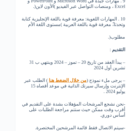
9 . مهارات جيدة في Microsoft Word و PowerPoint و
Excel ، ومنصات التواصل عبر الفيديو )الأون لاين(.
10 . المهارات اللغوية: معرفة قوية باللغة الإنجليزية كتابة
وتحدثا،ً معرفة قوية باللغة العربية )مستوى اللغة الأم
مطلوب(.
التقديم
:
– يبدأ العقد من تاريخ 20 – تموز – 2024 وينتهي ب 31
تشرين أول 2024
– يرجى ملء نموذج (
من خلال الضغط هنا
) الطلب عبر
الإنترنت وإرسال سيرتك الذاتية في موعد أقصاه 15
يوليو 2024 .
-نحن نشجع المرشحات المؤهلات بشدة على التقديم في
أقرب وقت ممكن حيث ستتم مراجعة الطلبات على
أساس دوري.
-سيتم الاتصال فقط قائمة المرشحين المختصرة.