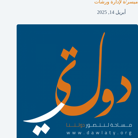
ميسر/ة لإدارة ورشات
أبريل 14, 2025