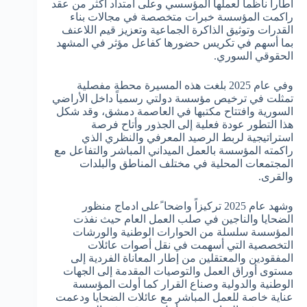
اطاراً ناظماً لعملها المؤسسي وعلى امتداد أكثر من عقد
راكمت المؤسسة خبرات متخصصة في مجالات بناء
القدرات وتوثيق الذاكرة الجماعية وتعزيز قيم اللاعنف
بما أسهم في تكريس حضورها كفاعل مؤثر في المشهد
الحقوقي السوري.
وفي عام 2025 بلغت هذه المسيرة محطة مفصلية
تمثلت في ترخيص مؤسسة دولتي رسمياً داخل الأراضي
السورية وافتتاح مكتبها في العاصمة دمشق، وقد شكل
هذا التطور عودة فعلية إلى الجذور وأتاح فرصة
استراتيجية لربط الرصيد المعرفي والنظري الذي
راكمته المؤسسة بالعمل الميداني المباشر والتفاعل مع
المجتمعات المحلية في مختلف المناطق والبلدات
والقرى.
وشهد عام 2025 تركيزاً واضحا ًعلى ادماج منظور
الضحايا والناجين في صلب العمل العام حيث نفذت
المؤسسة سلسلة من الحوارات الوطنية والورشات
التخصصية التي أسهمت في نقل أصوات عائلات
المفقودين والمعتقلين من إطار المعاناة الفردية إلى
مستوى أوراق العمل والتوصيات المقدمة إلى الجهات
الوطنية والدولية وصناع القرار كما أولت المؤسسة
عناية خاصة للعمل المباشر مع عائلات الضحايا ودعمت