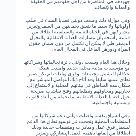
جهودهم في المناصرة من أجل حقوقهم في الحقيقة
والعدالة والإنصاف.
وفي موازاة ذلك وضعت دولتي قضايا النساء في صلب
أولوياتها ولا سيما ما يتعلق بحمايتهن من العنف وتعزيز
مشاركتهن في الحياة العامة والسياسية انطلاقاً من
قناعة راسخة بأن مسارات العدالة الانتقالية والتحول
الديمقراطي لا يمكن أن تكتمل من دون ضمان حقوق
المرأة ودورهن الفاعل في المجال العام.
وخلال هذا العام وسعت دولتي دائرة تحالفاتها وشراكاتها
مع مؤسسات مدنية محلية جديدة وامتدت شبكة
علاقاتها لتشمل مجتمعات وقرى وبلدات لم تكن ضمن
نطاق عملها سابقاً وقد أتاح ذلك التواصل المباشر مع
سكان هذه المناطق في بيئاتهم المحلية والاستماع إلى
تجاربهم ومخاوفهم وتطلعاتهم وفتح نقاشات صريحة
حول قضايا العدالة الانتقالية بما تحمله من أبعاد قانونية
وإنسانية واجتماعية.
وفي السياق نفسه واصلت دولتي دعم شركائها من
المنظمات المحلية ونجحت في توسيع نطاق هذا الدعم
ليشمل فرق عمل ومبادرات ومنظمات جديدة وذلك
انطلاقاً من إيمانها بأهمية العمل التشاركي وتعزيز