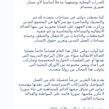
القدرات المحلية بوصفهما مدخلاً أساسياً لأي مسار
تغييري مستدام.
كما نشطت دولتي في مساحات متعددة للدعم
والتشبيك والمناصرة مع شركائها في المجتمع المدني
وركزت هذه الجهود على قضايا محورية من بينها العدالة
الانتقالية والمساءلة والمحاسبة ودعم قضية
المختطفات والناجيات من الاعتقال والخطف وحماية
مساحات العمل المدني وتعزيز حقوق الإنسان.
كما أولت دولتي خلال هذا العام اهتماماً خاصاً بقضايا
العدالة الانتقالية سواء من خلال البرامج التدريبية التي
نفذتها أو عبر الجلسات الحوارية المتخصصة وشاركت
في إعداد ونشر مجموعة من الأوراق البحثية التي
تناولت هذا المجال من زوايا متعددة.
يقدم هذا التقرير عرضاً لحصيلة عام من العمل
المتواصل والشراكات الاستراتيجية التي عقدتها مؤسسة
دولتي في سياق سعيها الدائم للمساهمة في بناء سوريا
لا تكرر مآسيها، سوريا قائمة على المواطنة والعدالة
وسيادة القانون.
مؤسسة “دولتي” كانون الأول 2025