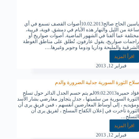
ياسين الحاج صالح10.02.2013أصوات القصف تسمع في أي
ساعة من الليل والنهار هذه الأيام في دمشق. قوية، قريبة،
مختلفة عما ألفنا في الشهور الماضية. أصوات صواريخ أو
راجمات صواريخ، يقول عارفون. تُطلق على مناطق الغوطة
الشرقية والمليحة وداريا ودوما وجوبر وغيرها.…
اقرأ المزيد
فبراير 12, 2013
سلاح الثورة السورية جدلية الضرورة والدم
فؤاد حميرة09.02.2013لم يتم حسم الجدل الدائر حول تسلح
الثورة السورية من سلميتها ، جدل يتجاوز معارضي بشار الأسد
ومؤيديه ، إلى أوساط المعارضين أنفسهم ، فمن فريق يرى أن
الثورة تأخرت في إعلان الكفاح المسلح ، لفريق يرى أن
التسلح…
اقرأ المزيد
فبراير 12, 2013