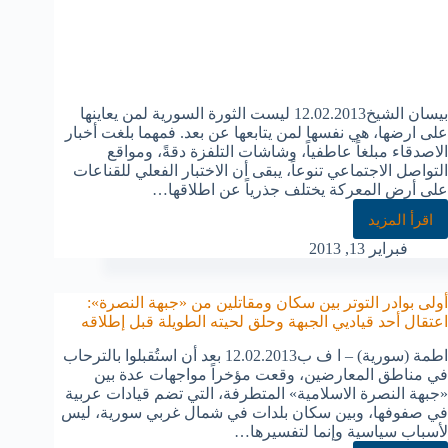
بيسان الشيخ12.02.2013 ليست الثورة السورية لمن يعاينها
على ارضها، هي نفسها لمن يتابعها عن بعد. فمهما بلغت أخبار
الاصدقاء مبلغاً عاطفياً، وشاشات التلفزة دقةً، ومواقع
التواصل الاجتماعي تنوعاً، يبقى أن الاختبار الفعلي للقناعات
على أرض المعركة يختلف جذرياً عن اطلاقها…
اقرأ المزيد
فبراير 13, 2013
أولى بوادر التوتر بين سكان ومقاتلين من «جبهة النصرة»:
اعتقال أحد قياديي الجبهة وحلق لحيته الطويلة قبل إطلاقه
اطمة (سورية) – ا ف ب12.02.2013 بعد أن استُقبلوا بالترحاب
في مناطق المعارضين، وقعت مؤخراً مواجهات عدة بين
«جبهة النصرة الاسلامية» المتطرفة، التي تضم قيادات عربية
في صفوفها، وبين سكان بلدات في شمال غربي سورية، ليس
لأسباب سياسية وإنما لتفسيرها…