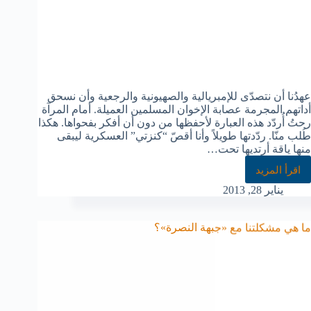
عهدُنا أن نتصدّى للإمبريالية والصهيونية والرجعية وأن نسحق
أداتهم المجرمة عصابة الإخوان المسلمين العميلة. أمام المرآة
رحتُ أُردّد هذه العبارة لأحفظها من دون أن أفكر بفحواها. هكذا
طُلب منّا. ردّدتها طويلاً وأنا أقصّ “كنزتي” العسكرية ليبقى
منها ياقة أرتديها تحت…
اقرأ المزيد
يناير 28, 2013
ما هي مشكلتنا مع «جبهة النصرة»؟