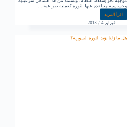
موجهة نحو إسقاط النظام، وتستمد من هذا التماهي شرعيتها؛
وحساسية متباعدة عنها الثورة كعملية صراعية،…
اقرأ المزيد
فبراير 14, 2013
هل ما زلنا نؤيد الثورة السورية؟