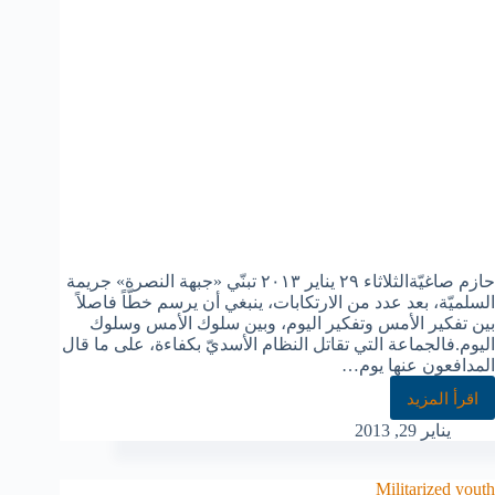
حازم صاغيّةالثلاثاء ٢٩ يناير ٢٠١٣ تبنّي «جبهة النصرة» جريمة
السلميّة، بعد عدد من الارتكابات، ينبغي أن يرسم خطّاً فاصلاً
بين تفكير الأمس وتفكير اليوم، وبين سلوك الأمس وسلوك
اليوم.فالجماعة التي تقاتل النظام الأسديّ بكفاءة، على ما قال
المدافعون عنها يوم…
اقرأ المزيد
يناير 29, 2013
Militarized youth