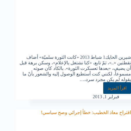
شيرين الحايك1 شباط 2013 «كانت الثورة سلميّة» أضاف
نقطتين «..»، ثمّ تابع، «كنا نشتغل بالإعلام»، وسكن برهة قبل
أن يضيف، «بعدها تعسكرت الثورة». بالكاد كان صوته
مسموعاً، لكنني كنت أستطيع الوصول إليه والشعور بأنّ ما
يقوله لم يكن مجرد سرد،…
اقرأ المزيد
فبراير 1, 2013
اقتراح معاذ الخطيب: خطأ إجرائي وصح سياسي!