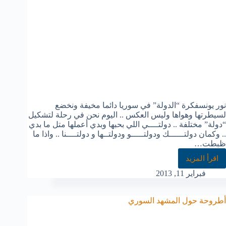
نور يونسفكرة “الدولة” في سوريا دائما مخيفة ونخضع
لسيطرتها وهواها وليس العكس .. اليوم نحن في رحلة لتشكيل
“دولة” مختلفة .. دولتــــي اللي بحبها وبدي أعملها متل ما بدي
.. وكمان دولتــــــك ودولتـــــو ودولتــها و دولتــــنا .. واذا ما
ظبطت…
اقرأ المزيد
فبراير 11, 2013
أطروحة حول المشهد السوري