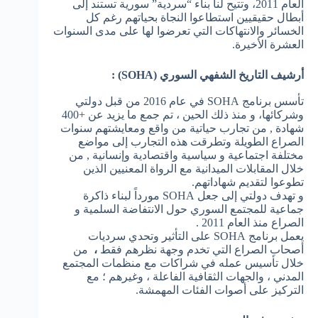
العام 2011، وتتيح لنا بناء “سردية” سورية تستند إلى
أبطال حقيقيين استطاعوا النجاة بحياتهم رغم كل
الخسائر والانتهاكات التي تعرضوا لها على مدى السنوات
العشرة الأخيرة.
أرشيف التاريخ الشفهي السوري (SOHA) :
تأسس برنامج SOHA في عام 2016 من قبل دولتي
وشركائها، و منذ ذلك الحين ، تم جمع ما يزيد عن +400
شهادة , من تجارب حياتية من واقع ومعايشتهم سنوات
الصراع الطويلة وتطرقت هذه التجارب إلى مواضع
مختلفة اجتماعية و سياسية واقتصادية وإنسانية , من
خلال المقابلات الميدانية مع الرواة المعنيين الذين
تطوعوا لتقديم شهاداتهم.
و تهدف دولتي إلى جعل SOHA مورداً لبناء ذاكرة
جماعية للمجتمع السوري حول الانتفاضة السلمية و
الصراع منذ العام 2011 .
يعمل برنامج SOHA على التأثير وتحدي سرديات
أصحاب الصراع التي تخدم وجهة نظرهم فقط
،
من
خلال تأسيس عمله في شراكات مع منظمات المجتمع
المدني ، والجهات الثقافية الفاعلة ، وغيرهم ؛ مع
التركيز على أصوات الفئات المهمشة.