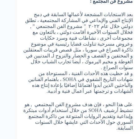
مشروع فن المجتمع :
بعد الاستجابات المشجعة لأعمالها السابقة في دمج
الإنتاج الفني والإبداعي في المشاركة المجتمعية ، تطلق
دولتي خلال عام ٢٠٢٢ ” مشروع الفن المجتمعي ” ,
فخلال السنوات الأخيرة أقامت دولتي ، بالتعاون مع
مجموعات أخرى ، نشاطات فنية وسرد حكايات
وعروض مسرحية تناولت قضايا رئيسية في موضوع
ذاكرة الصراع في سوريا ، مثل قصص قريبات المعتقلين
و المختفين و القصف و الحصار والنزوح لـ المدنيين في
الغوطة و مخيم اليرموك ، أيضا تجارب الشباب خلال
سنوات الصراع .
و قد حظيت هذه الأحداث الفنية ، المستوحاة من
شهادات التاريخ الشفوي في SOHA ، باهتمام الفنانين
والباحثين الذين أبدوا اهتمامًا إضافيًا بإعادة إنتاج هذه
الشهادات و ترجمتها عبر أعمال فنية و أدبية.
على هذا النحو ، فإن هدف مشروع الفن المجتمعي , هو
تنشيط أرشيف SOHA من خلال استخدام أدوات مبتكرة
وإبداعية وتقديم الروايات المتنوعة من ذاكرة المجتمع
السوري حول الأحداث التي عايشها خلال السنوات
السابقة.